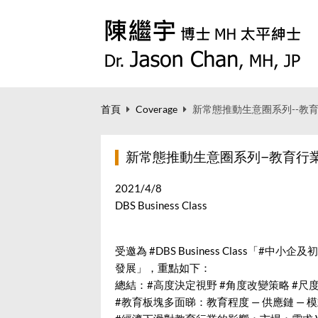
首頁
Coverage
新常態推動生意圈系列--教
新常態推動生意圈系列–教育行
2021/4/8
DBS Business Class
受邀為
#DBS
Business Class「
#中小企及
發展
」，重點如下：
總結：
#高度決定視野
#角度改變策略
#尺
#教育板塊多面睇
：教育程度 — 供應鏈 — 