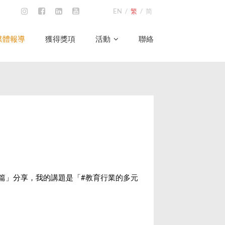
EN
/
繁
/
简
媒體報導
獲得獎項
活動
聯絡
篇
」分享，我的講題是「
#教育行業的多元