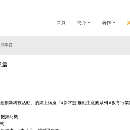
首頁
簡介
著作
育行業篇
業篇
初創創新科技活動
」的網上講座「
#新常態
推動生意圈系列
#教育行業
度把握商機
模式